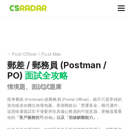
政府職位空缺
公務員投考資訊
面試試題收集箱
TG 討論區
會員登入／註冊
— Post Officer / Post Man
郵差 / 郵務員 (Postman /
PO)
面試全攻略
情境題、面試試題庫
投考郵差 (Postman) 或郵務員 (Postal Officer)，絕不只是單純的
派信或坐在櫃位收發包裹。香港郵政以「營運基金」模式運作，
這意味著面試官不僅要求你具備公務員的守規意識，更極度看重
你的
「客戶服務技巧 (CS)」以及「前線解難能力」
。