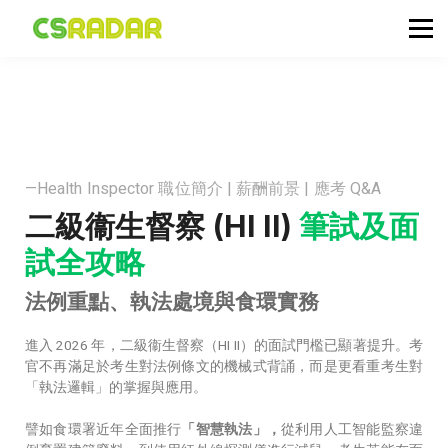
政府職位空缺
公務員投考資訊
面試試題收集箱
TG 討論區
會員登入／註冊
—Health Inspector 職位簡介 | 薪酬前景 | 應考 Q&A
二級衞生督察 (HI II)
筆試及面
試
全攻略
法例重點、執法處境與食環實務
進入 2026 年，二級衞生督察（HI II）的面試門檻已顯著提升。考
官不再滿足於考生對法例條文的機械式背誦，而是更看重考生對
「執法邏輯」的掌握與應用。
譬如食環署近年全面推行
「智慧執法」
，
從利用人工智能監察違