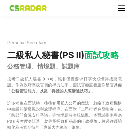
政府職位空缺
公務員投考資訊
面試試題收集箱
TG 討論區
Personal Secretary
會員登入／註冊
二級私人秘書(PS II)
面試攻略
公務管理、情境題、試題庫
投考二級私人秘書 (PS II)，絕非僅僅要求打字快或懂得接聽電
話。作為政府高級官員的得力助手，面試官極度看重你是否具備
「公務管理能力」以及「得體的人際溝通技巧」
。
許多考生在面試時，往往套用私人公司的做法，忽略了政府機構
中森嚴的階級觀念與處理程序。在面對「上司行程突發衝突」或
「跨部門會議安排爭議」等情境題時表現慌亂。本面試指南專為
PS II 考生度身訂造，助你掌握政府秘書的行政視角，將過往經驗
轉化為考官期待的「專業大內總管」形象。