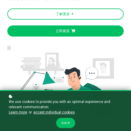
了解更多
立即購買
We use cookies to provide you with an optimal experience and
relevant communication.
Learn more
or
accept individual cookies
.
Got it!