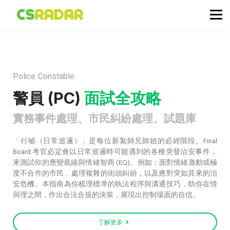
政府職位空缺
公務員投考資訊
面試試題收集箱
TG 討論區
Police Constable
會員登入／註冊
警員 (PC)
面試全攻略
實務事件處理、市民糾紛處理、試題庫
「行咇（日常巡邏）」是每位新紮師兄師姐的必經階段。Final
Board 考官必定會以日常巡邏時可能遇到的各種突發治安事件，
來測試你的應變底線與情緒智商 (EQ)。例如：面對情緒激動或極
度不合作的市民、處理複雜的街頭糾紛，以及應對突如其來的治
安危機。本指南為你梳理標準的執法程序與溝通技巧，助你在情
與理之間，作出合法合規的決策，展現出控制場面的自信。
了解更多