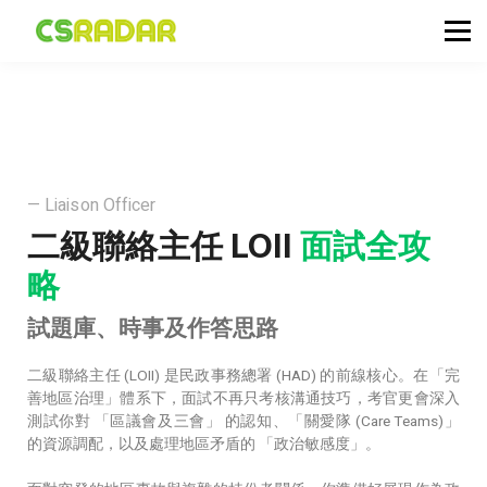
政府職位空缺
公務員投考資訊
面試試題收集箱
TG 討論區
會員登入／註冊
— Liaison Officer
二級聯絡主任 LOII
面試全攻
略
試題庫、時事及作答思路
二級聯絡主任 (LOII) 是民政事務總署 (HAD) 的前線核心。在「完
善地區治理」體系下，面試不再只考核溝通技巧，考官更會深入
測試你對 「區議會及三會」 的認知、「關愛隊 (Care Teams)」
的資源調配，以及處理地區矛盾的 「政治敏感度」。