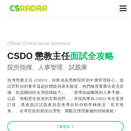
政府職位空缺
公務員投考資訊
面試試題收集箱
TG 討論區
Officer (Correctional-Services)
會員登入／註冊
CSDO 懲教主任
面試全攻略
院所指揮、人事管理、試題庫
投考懲教主任 (CSDO)，你將成為懲教院所的中層管理核心。面
試官對你的要求遠超於體能與基本服從，他們極度看重你是否具
備「危急關頭的全局指揮能力」、「督導前線團隊的人事手腕」
以及「推動更生政策的宏觀視野」。
本指南專為 CSDO 考生度身
訂造，透過面試試題庫與思考導向助你精準轉換至「長官視
角」，在考官面前展現出理智、果斷且情理兼備的領袖風範！
了解更多