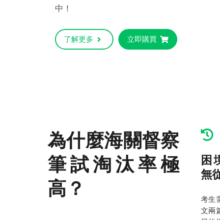
中！
了解更多
立即購買
為什麼海關督察
筆試淘汰率極
困
無
高？
考生
文兩