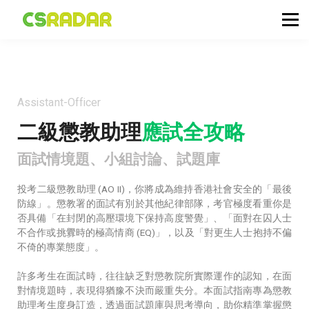
政府職位空缺
公務員投考資訊
面試試題收集箱
TG 討論區
Assistant-Officer
會員登入／註冊
二級懲教助理
應試全攻略
面試情境題、小組討論、試題庫
投考二級懲教助理 (AO II)，你將成為維持香港社會安全的「最後
防線」。懲教署的面試有別於其他紀律部隊，考官極度看重你是
否具備「在封閉的高壓環境下保持高度警覺」、「面對在囚人士
不合作或挑釁時的極高情商 (EQ)」，以及「對更生人士抱持不偏
不倚的專業態度」。
許多考生在面試時，往往缺乏對懲教院所實際運作的認知，在面
對情境題時，表現得猶豫不決而嚴重失分。本面試指南專為懲教
助理考生度身訂造，透過面試題庫與思考導向，助你精準掌握懲