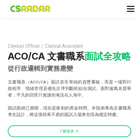
政府職位空缺
公務員投考資訊
面試試題收集箱
TG 討論區
Clerical Officer / Clerical Assistant
會員登入／註冊
ACO/CA 文書職系
面試全攻略
從行政邏輯到實務應變
文書職系（ACO/CA）面試並非單純的資歷審核，而是一場對行
政程序、情緒管理及優先次序判斷的綜合測試。面對逾萬名競爭
者，平凡的回答只會讓你淹沒在人海中。
面試期經已展開，現在是衝刺的黃金時間。本指南專為文書職系
考生設計，將這張得來不易的面試入場券兌現為穩定聘書。
了解更多