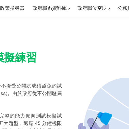
政策搜尋器
政府職系資料庫
政府職位空缺
公務
模擬練習
RE 中唯一不接受公開試成績豁免的試
ass)。由於政府從不公開歷屆
一套完整的能力傾向測試模擬試
大題型，適應 45 分鐘極限