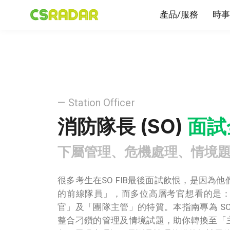
產品/服務
時事
— Station Officer
消防隊長 (SO)
面試
下屬管理、危機處理、情境
很多考生在SO FIB最後面試飲恨，是因為
的前線隊員」，而多位高層考官想看的是
官」及「團隊主管」的特質。本指南專為 S
整合刁鑽的管理及情境試題，助你轉換至「主任級 (O