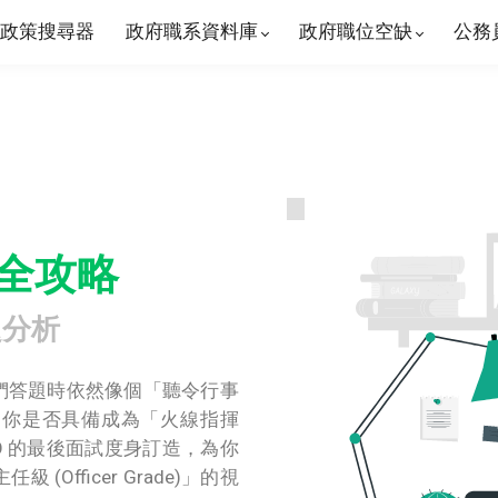
政策搜尋器
政府職系資料庫
政府職位空缺
公務
全攻略
題分析
他們答題時依然像個「聽令行事
：你是否具備成為「火線指揮
O 的最後面試度身訂造，為你
fficer Grade)」的視