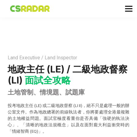
政府職位空缺
公務員投考資訊
面試試題收集箱
TG 討論區
會員登入／註冊
Land Executive / Land Inspector
地政主任 (LE) / 二級地政督察
(LI)
面試全攻略
土地管制、情境題、試題庫
投考地政主任 (LE) 或二級地政督察 (LI II)，絕不只是處理一般的辦
公室文件。作為地政總署的前線執法者，你將要處理全港最複雜
的土地權益問題。面試官極度看重你是否具備「強硬的執法決
心」、「清晰的地政法規概念」以及在面對龐大利益衝突時的
「情緒智商 (EQ)」。