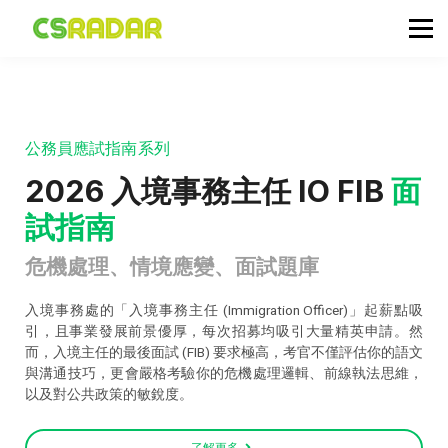
政府職位空缺
公務員投考資訊
面試試題收集箱
TG 討論區
公務員應試指南系列
會員登入／註冊
2026 入境事務主任 IO FIB
面
試指南
危機處理、情境應變、面試題庫
入境事務處的「入境事務主任 (Immigration Officer)」起薪點吸
引，且事業發展前景優厚，每次招募均吸引大量精英申請。然
而，入境主任的最後面試 (FIB) 要求極高，考官不僅評估你的語文
與溝通技巧，更會嚴格考驗你的危機處理邏輯、前線執法思維，
以及對公共政策的敏銳度。
了解更多