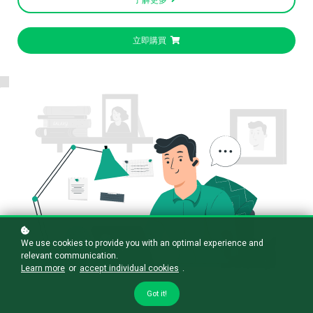
立即購買
We use cookies to provide you with an optimal experience and
relevant communication.
Learn more
or
accept individual cookies
.
Got it!