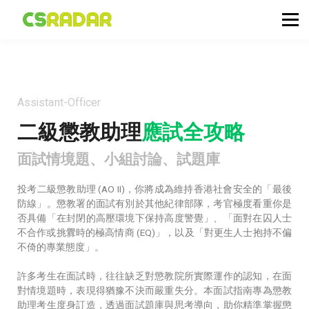
政府職位空缺
公務員投考資訊
面試試題收集箱
TG 討論區
Assistant-Officer
會員登入／註冊
二級懲教助理
應試全攻略
面試情境題、小組討論、試題庫
投考二級懲教助理 (AO II)，你將成為維持香港社會安全的「最後
防線」。懲教署的面試有別於其他紀律部隊，考官極度看重你是
否具備「在封閉的高壓環境下保持高度警覺」、「面對在囚人士
不合作或挑釁時的極高情商 (EQ)」，以及「對更生人士抱持不偏
不倚的專業態度」。
許多考生在面試時，往往缺乏對懲教院所實際運作的認知，在面
對情境題時，表現得猶豫不決而嚴重失分。本面試指南專為懲教
助理考生度身訂造，透過面試題庫與思考導向，助你精準掌握懲