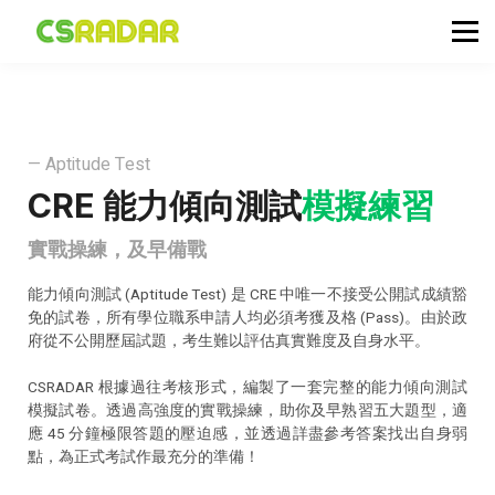
政府職位空缺
公務員投考資訊
面試試題收集箱
TG 討論區
— Aptitude Test
會員登入／註冊
CRE 能力傾向測試
模擬練習
實戰操練，及早備戰
能力傾向測試 (Aptitude Test) 是 CRE 中唯一不接受公開試成績豁
免的試卷，所有學位職系申請人均必須考獲及格 (Pass)。由於政
府從不公開歷屆試題，考生難以評估真實難度及自身水平。
CSRADAR 根據過往考核形式，編製了一套完整的能力傾向測試
模擬試卷。透過高強度的實戰操練，助你及早熟習五大題型，適
應 45 分鐘極限答題的壓迫感，並透過詳盡參考答案找出自身弱
點，為正式考試作最充分的準備！